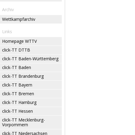
Archiv
Wettkampfarchiv
Links
Homepage WTTV
click-TT DTTB
click-TT Baden-Württemberg
click-TT Baden
click-TT Brandenburg
click-TT Bayern
click-TT Bremen
click-TT Hamburg
click-TT Hessen
click-TT Mecklenburg-
Vorpommern
click-TT Niedersachsen