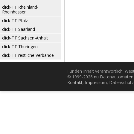
click-TT Rheinland-
Rheinhessen
click-TT Pfalz
click-TT Saarland
click-TT Sachsen-Anhalt
click-TT Thüringen
click-TT restliche Verbände
Für den Inhalt verantwortlich: Wes
© 1999-2026
nu Datenautomaten 
Kontakt
,
Impressum
,
Datenschutz