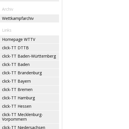
Archiv
Wettkampfarchiv
Links
Homepage WTTV
click-TT DTTB
click-TT Baden-Württemberg
click-TT Baden
click-TT Brandenburg
click-TT Bayern
click-TT Bremen
click-TT Hamburg
click-TT Hessen
click-TT Mecklenburg-
Vorpommern
click-TT Niedersachsen