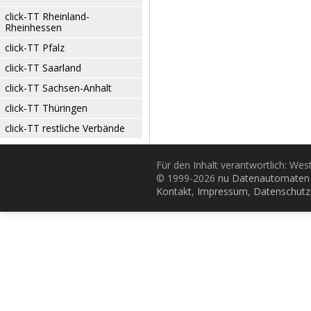
click-TT Rheinland-
Rheinhessen
click-TT Pfalz
click-TT Saarland
click-TT Sachsen-Anhalt
click-TT Thüringen
click-TT restliche Verbände
Für den Inhalt verantwortlich: Wes
© 1999-2026
nu Datenautomaten 
Kontakt
,
Impressum
,
Datenschutz