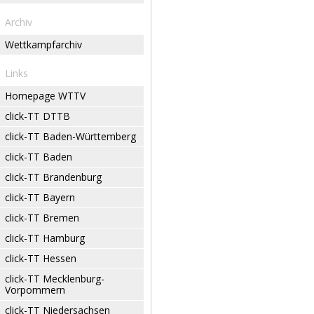
Archiv
Wettkampfarchiv
Links
Homepage WTTV
click-TT DTTB
click-TT Baden-Württemberg
click-TT Baden
click-TT Brandenburg
click-TT Bayern
click-TT Bremen
click-TT Hamburg
click-TT Hessen
click-TT Mecklenburg-
Vorpommern
click-TT Niedersachsen