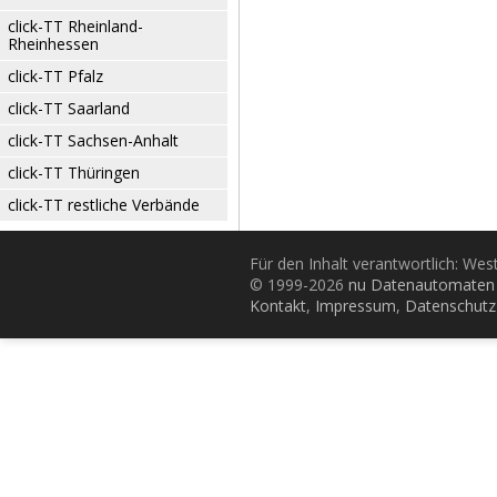
click-TT Rheinland-
Rheinhessen
click-TT Pfalz
click-TT Saarland
click-TT Sachsen-Anhalt
click-TT Thüringen
click-TT restliche Verbände
Für den Inhalt verantwortlich: Wes
© 1999-2026
nu Datenautomaten 
Kontakt
,
Impressum
,
Datenschutz