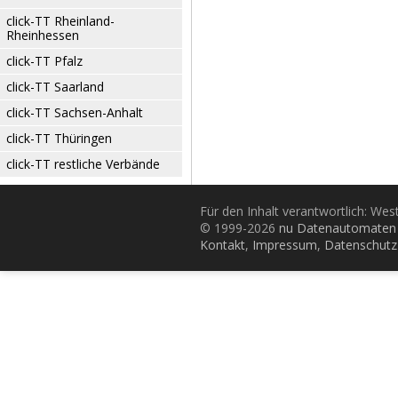
click-TT Rheinland-
Rheinhessen
click-TT Pfalz
click-TT Saarland
click-TT Sachsen-Anhalt
click-TT Thüringen
click-TT restliche Verbände
Für den Inhalt verantwortlich: Wes
© 1999-2026
nu Datenautomaten 
Kontakt
,
Impressum
,
Datenschutz