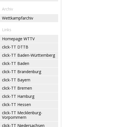
Archiv
Wettkampfarchiv
Links
Homepage WTTV
click-TT DTTB
click-TT Baden-Württemberg
click-TT Baden
click-TT Brandenburg
click-TT Bayern
click-TT Bremen
click-TT Hamburg
click-TT Hessen
click-TT Mecklenburg-
Vorpommern
click-TT Niedersachsen