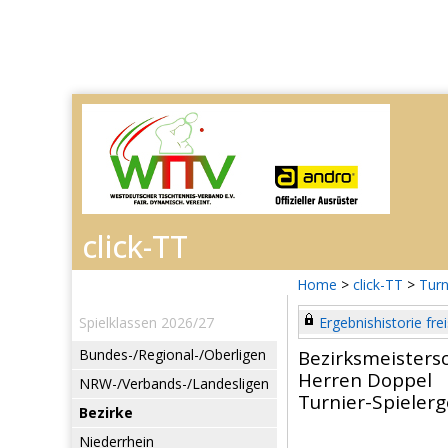
Home
>
click-TT
>
Turn
Spielklassen 2026/27
Ergebnishistorie frei
Bundes-/Regional-/Oberligen
Bezirksmeisters
Herren Doppel
NRW-/Verbands-/Landesligen
Turnier-Spieler
Bezirke
Niederrhein