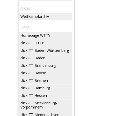
Archiv
Wettkampfarchiv
Links
Homepage WTTV
click-TT DTTB
click-TT Baden-Württemberg
click-TT Baden
click-TT Brandenburg
click-TT Bayern
click-TT Bremen
click-TT Hamburg
click-TT Hessen
click-TT Mecklenburg-
Vorpommern
click-TT Niedersachsen