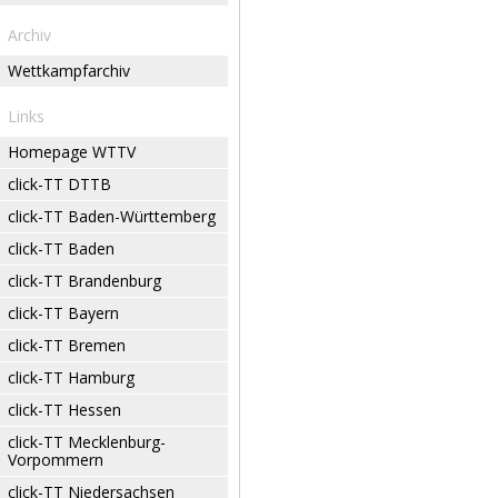
Archiv
Wettkampfarchiv
Links
Homepage WTTV
click-TT DTTB
click-TT Baden-Württemberg
click-TT Baden
click-TT Brandenburg
click-TT Bayern
click-TT Bremen
click-TT Hamburg
click-TT Hessen
click-TT Mecklenburg-
Vorpommern
click-TT Niedersachsen