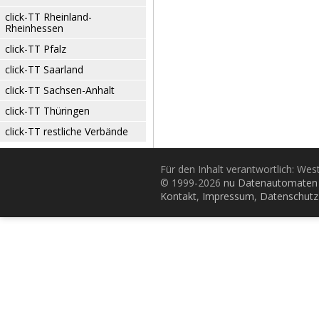
click-TT Rheinland-
Rheinhessen
click-TT Pfalz
click-TT Saarland
click-TT Sachsen-Anhalt
click-TT Thüringen
click-TT restliche Verbände
Für den Inhalt verantwortlich: Wes
© 1999-2026
nu Datenautomaten 
Kontakt
,
Impressum
,
Datenschutz