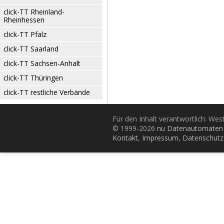
click-TT Rheinland-
Rheinhessen
click-TT Pfalz
click-TT Saarland
click-TT Sachsen-Anhalt
click-TT Thüringen
click-TT restliche Verbände
Für den Inhalt verantwortlich: Wes
© 1999-2026
nu Datenautomaten 
Kontakt
,
Impressum
,
Datenschutz