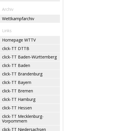
Archiv
Wettkampfarchiv
Links
Homepage WTTV
click-TT DTTB
click-TT Baden-Württemberg
click-TT Baden
click-TT Brandenburg
click-TT Bayern
click-TT Bremen
click-TT Hamburg
click-TT Hessen
click-TT Mecklenburg-
Vorpommern
click-TT Niedersachsen