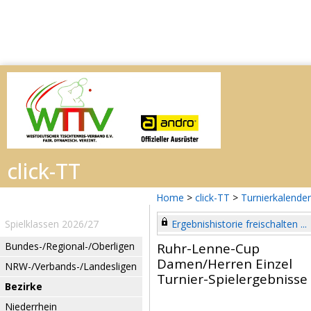
Home
>
click-TT
>
Turnierkalender
Spielklassen 2026/27
Ergebnishistorie freischalten ...
Bundes-/Regional-/Oberligen
Ruhr-Lenne-Cup
Damen/Herren Einzel
NRW-/Verbands-/Landesligen
Turnier-Spielergebnisse
Bezirke
Niederrhein