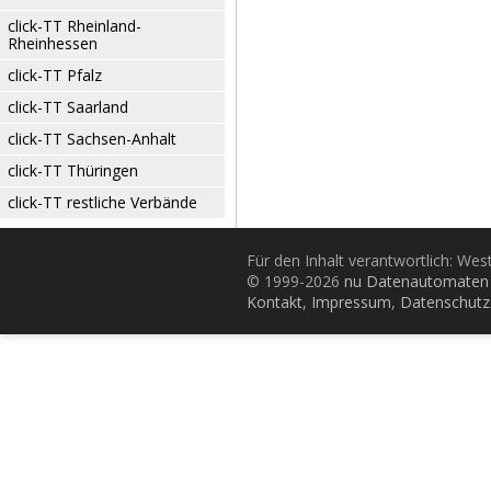
click-TT Rheinland-
Rheinhessen
click-TT Pfalz
click-TT Saarland
click-TT Sachsen-Anhalt
click-TT Thüringen
click-TT restliche Verbände
Für den Inhalt verantwortlich: Wes
© 1999-2026
nu Datenautomaten 
Kontakt
,
Impressum
,
Datenschutz