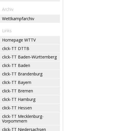
Archiv
Wettkampfarchiv
Links
Homepage WTTV
click-TT DTTB
click-TT Baden-Württemberg
click-TT Baden
click-TT Brandenburg
click-TT Bayern
click-TT Bremen
click-TT Hamburg
click-TT Hessen
click-TT Mecklenburg-
Vorpommern
click-TT Niedersachsen