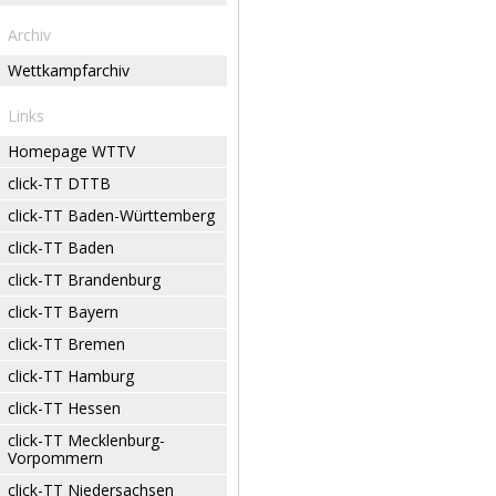
Archiv
Wettkampfarchiv
Links
Homepage WTTV
click-TT DTTB
click-TT Baden-Württemberg
click-TT Baden
click-TT Brandenburg
click-TT Bayern
click-TT Bremen
click-TT Hamburg
click-TT Hessen
click-TT Mecklenburg-
Vorpommern
click-TT Niedersachsen