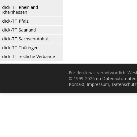
click-TT Rheinland-
Rheinhessen
click-TT Pfalz
click-TT Saarland
click-TT Sachsen-Anhalt
click-TT Thüringen
click-TT restliche Verbände
Für den Inhalt verantwortlich: Wes
© 1999-2026
nu Datenautomaten 
Kontakt
,
Impressum
,
Datenschutz