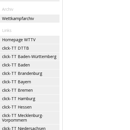
Archiv
Wettkampfarchiv
Links
Homepage WTTV
click-TT DTTB
click-TT Baden-Württemberg
click-TT Baden
click-TT Brandenburg
click-TT Bayern
click-TT Bremen
click-TT Hamburg
click-TT Hessen
click-TT Mecklenburg-
Vorpommern
click-TT Niedersachsen