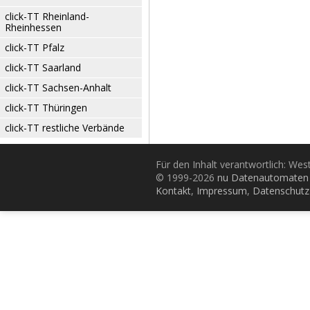
click-TT Rheinland-
Rheinhessen
click-TT Pfalz
click-TT Saarland
click-TT Sachsen-Anhalt
click-TT Thüringen
click-TT restliche Verbände
Für den Inhalt verantwortlich: Wes
© 1999-2026
nu Datenautomaten 
Kontakt
,
Impressum
,
Datenschutz