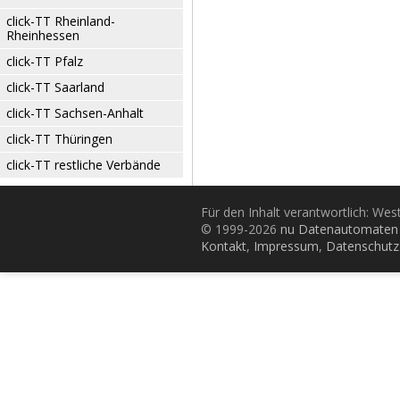
click-TT Rheinland-
Rheinhessen
click-TT Pfalz
click-TT Saarland
click-TT Sachsen-Anhalt
click-TT Thüringen
click-TT restliche Verbände
Für den Inhalt verantwortlich: Wes
© 1999-2026
nu Datenautomaten 
Kontakt
,
Impressum
,
Datenschutz