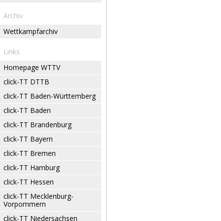
Archiv
Wettkampfarchiv
Links
Homepage WTTV
click-TT DTTB
click-TT Baden-Württemberg
click-TT Baden
click-TT Brandenburg
click-TT Bayern
click-TT Bremen
click-TT Hamburg
click-TT Hessen
click-TT Mecklenburg-
Vorpommern
click-TT Niedersachsen