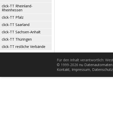
click-TT Rheinland-
Rheinhessen
click-TT Pfalz
click-TT Saarland
click-TT Sachsen-Anhalt
click-TT Thüringen
click-TT restliche Verbände
Für den Inhalt verantwortlich: Wes
© 1999-2026
nu Datenautomaten 
Kontakt
,
Impressum
,
Datenschutz