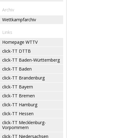
Archiv
Wettkampfarchiv
Links
Homepage WTTV
click-TT DTTB
click-TT Baden-Württemberg
click-TT Baden
click-TT Brandenburg
click-TT Bayern
click-TT Bremen
click-TT Hamburg
click-TT Hessen
click-TT Mecklenburg-
Vorpommern
click-TT Niedersachsen