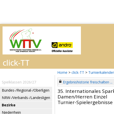
Home
>
click-TT
>
Turnierkalender
Spielklassen 2026/27
Ergebnishistorie freischalten ...
Bundes-/Regional-/Oberligen
35. Internationales Spar
Damen/Herren Einzel
NRW-/Verbands-/Landesligen
Turnier-Spielergebnisse
Bezirke
Niederrhein