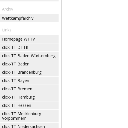
Archiv
Wettkampfarchiv
Links
Homepage WTTV
click-TT DTTB
click-TT Baden-Württemberg
click-TT Baden
click-TT Brandenburg
click-TT Bayern
click-TT Bremen
click-TT Hamburg
click-TT Hessen
click-TT Mecklenburg-
Vorpommern
click-TT Niedersachsen