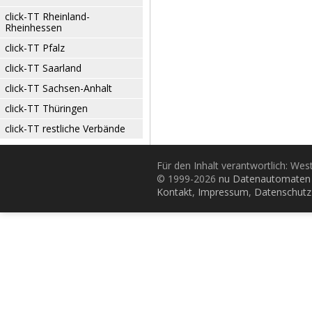
click-TT Rheinland-
Rheinhessen
click-TT Pfalz
click-TT Saarland
click-TT Sachsen-Anhalt
click-TT Thüringen
click-TT restliche Verbände
Für den Inhalt verantwortlich: Wes
© 1999-2026
nu Datenautomaten 
Kontakt
,
Impressum
,
Datenschutz