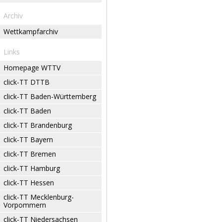
Archiv
Wettkampfarchiv
Links
Homepage WTTV
click-TT DTTB
click-TT Baden-Württemberg
click-TT Baden
click-TT Brandenburg
click-TT Bayern
click-TT Bremen
click-TT Hamburg
click-TT Hessen
click-TT Mecklenburg-
Vorpommern
click-TT Niedersachsen