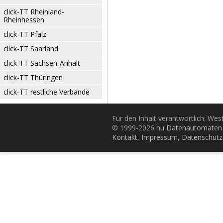
click-TT Rheinland-
Rheinhessen
click-TT Pfalz
click-TT Saarland
click-TT Sachsen-Anhalt
click-TT Thüringen
click-TT restliche Verbände
Für den Inhalt verantwortlich: Wes
© 1999-2026
nu Datenautomaten 
Kontakt
,
Impressum
,
Datenschutz