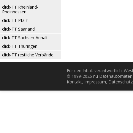
click-TT Rheinland-
Rheinhessen
click-TT Pfalz
click-TT Saarland
click-TT Sachsen-Anhalt
click-TT Thüringen
click-TT restliche Verbände
Für den Inhalt verantwortlich: Wes
© 1999-2026
nu Datenautomaten 
Kontakt
,
Impressum
,
Datenschutz