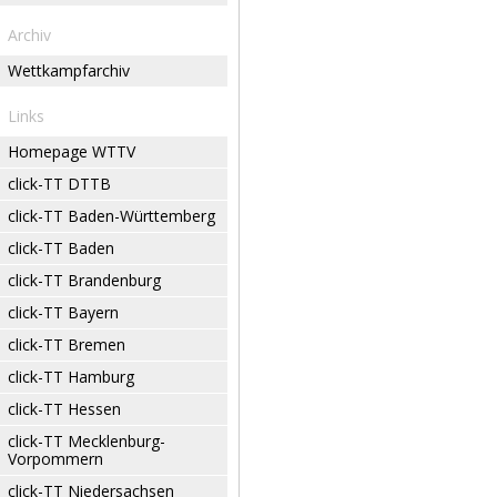
Archiv
Wettkampfarchiv
Links
Homepage WTTV
click-TT DTTB
click-TT Baden-Württemberg
click-TT Baden
click-TT Brandenburg
click-TT Bayern
click-TT Bremen
click-TT Hamburg
click-TT Hessen
click-TT Mecklenburg-
Vorpommern
click-TT Niedersachsen