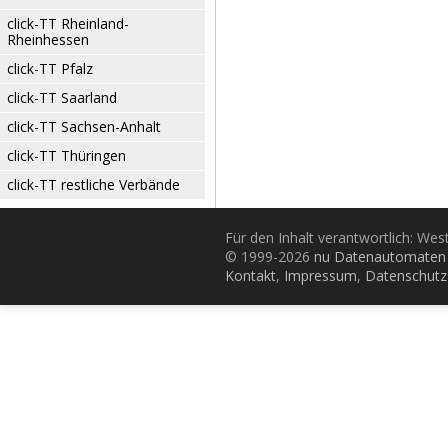
click-TT Rheinland-
Rheinhessen
click-TT Pfalz
click-TT Saarland
click-TT Sachsen-Anhalt
click-TT Thüringen
click-TT restliche Verbände
Für den Inhalt verantwortlich: Wes
© 1999-2026
nu Datenautomaten 
Kontakt
,
Impressum
,
Datenschutz