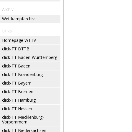
Archiv
Wettkampfarchiv
Links
Homepage WTTV
click-TT DTTB
click-TT Baden-Württemberg
click-TT Baden
click-TT Brandenburg
click-TT Bayern
click-TT Bremen
click-TT Hamburg
click-TT Hessen
click-TT Mecklenburg-
Vorpommern
click-TT Niedersachsen