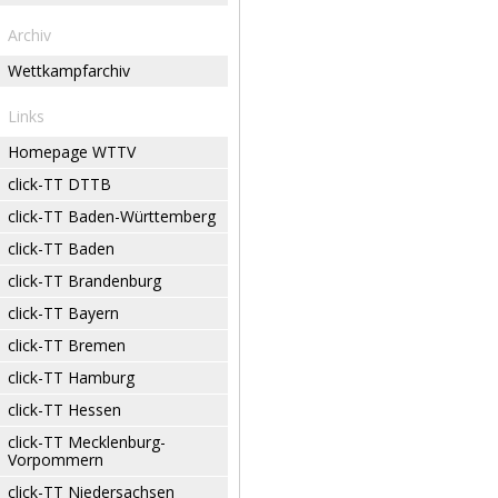
Archiv
Wettkampfarchiv
Links
Homepage WTTV
click-TT DTTB
click-TT Baden-Württemberg
click-TT Baden
click-TT Brandenburg
click-TT Bayern
click-TT Bremen
click-TT Hamburg
click-TT Hessen
click-TT Mecklenburg-
Vorpommern
click-TT Niedersachsen