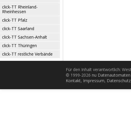
click-TT Rheinland-
Rheinhessen
click-TT Pfalz
click-TT Saarland
click-TT Sachsen-Anhalt
click-TT Thüringen
click-TT restliche Verbände
Für den Inhalt verantwortlich: Wes
© 1999-2026
nu Datenautomaten 
Kontakt
,
Impressum
,
Datenschutz