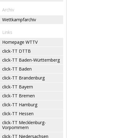
Archiv
Wettkampfarchiv
Links
Homepage WTTV
click-TT DTTB
click-TT Baden-Württemberg
click-TT Baden
click-TT Brandenburg
click-TT Bayern
click-TT Bremen
click-TT Hamburg
click-TT Hessen
click-TT Mecklenburg-
Vorpommern
click-TT Niedersachsen