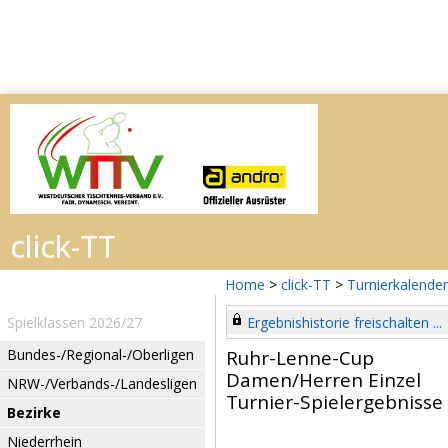
Home
>
click-TT
>
Turnierkalender
Spielklassen 2026/27
Ergebnishistorie freischalten ...
Bundes-/Regional-/Oberligen
Ruhr-Lenne-Cup
Damen/Herren Einzel
NRW-/Verbands-/Landesligen
Turnier-Spielergebnisse
Bezirke
Niederrhein