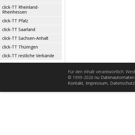
click-TT Rheinland-
Rheinhessen
click-TT Pfalz
click-TT Saarland
click-TT Sachsen-Anhalt
click-TT Thüringen
click-TT restliche Verbände
Für den Inhalt verantwortlich: Wes
© 1999-2026
nu Datenautomaten 
Kontakt
,
Impressum
,
Datenschutz