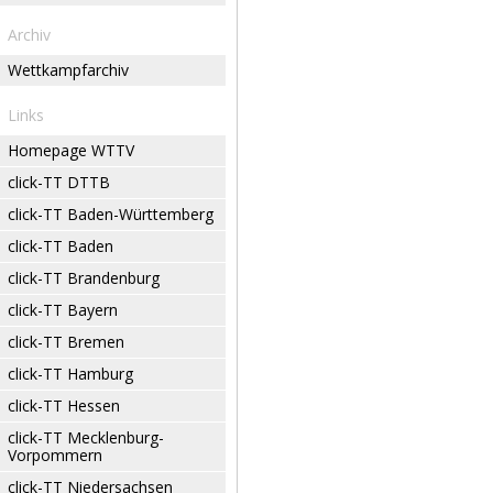
Archiv
Wettkampfarchiv
Links
Homepage WTTV
click-TT DTTB
click-TT Baden-Württemberg
click-TT Baden
click-TT Brandenburg
click-TT Bayern
click-TT Bremen
click-TT Hamburg
click-TT Hessen
click-TT Mecklenburg-
Vorpommern
click-TT Niedersachsen