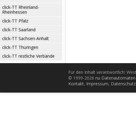
click-TT Rheinland-
Rheinhessen
click-TT Pfalz
click-TT Saarland
click-TT Sachsen-Anhalt
click-TT Thüringen
click-TT restliche Verbände
Für den Inhalt verantwortlich: Wes
© 1999-2026
nu Datenautomaten 
Kontakt
,
Impressum
,
Datenschutz