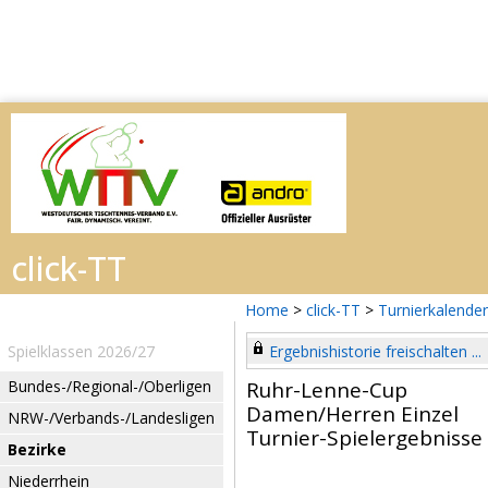
Home
>
click-TT
>
Turnierkalender
Spielklassen 2026/27
Ergebnishistorie freischalten ...
Bundes-/Regional-/Oberligen
Ruhr-Lenne-Cup
Damen/Herren Einzel
NRW-/Verbands-/Landesligen
Turnier-Spielergebnisse
Bezirke
Niederrhein