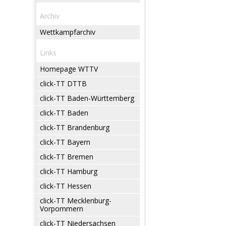
Archiv
Wettkampfarchiv
Links
Homepage WTTV
click-TT DTTB
click-TT Baden-Württemberg
click-TT Baden
click-TT Brandenburg
click-TT Bayern
click-TT Bremen
click-TT Hamburg
click-TT Hessen
click-TT Mecklenburg-
Vorpommern
click-TT Niedersachsen