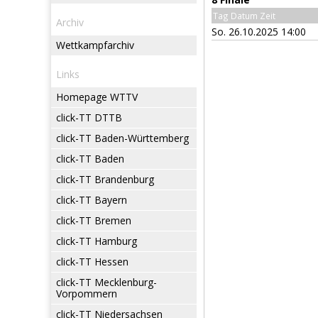
Tag Datum Zeit
Archiv
So. 26.10.2025 14:00
Wettkampfarchiv
Links
Homepage WTTV
click-TT DTTB
click-TT Baden-Württemberg
click-TT Baden
click-TT Brandenburg
click-TT Bayern
click-TT Bremen
click-TT Hamburg
click-TT Hessen
click-TT Mecklenburg-
Vorpommern
click-TT Niedersachsen