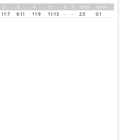
2.
3.
4.
5.
6.
7.
Sätze
Spiele
11:7
6:11
11:9
11:13
-
-
2:3
0:1