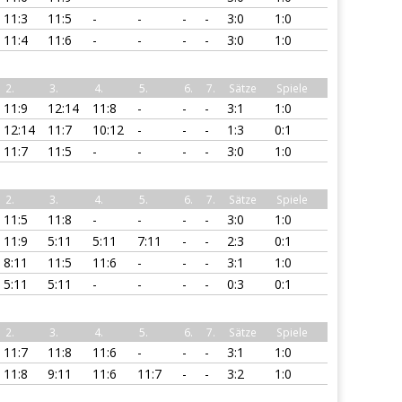
11:3
11:5
-
-
-
-
3:0
1:0
11:4
11:6
-
-
-
-
3:0
1:0
2.
3.
4.
5.
6.
7.
Sätze
Spiele
11:9
12:14
11:8
-
-
-
3:1
1:0
12:14
11:7
10:12
-
-
-
1:3
0:1
11:7
11:5
-
-
-
-
3:0
1:0
2.
3.
4.
5.
6.
7.
Sätze
Spiele
11:5
11:8
-
-
-
-
3:0
1:0
11:9
5:11
5:11
7:11
-
-
2:3
0:1
8:11
11:5
11:6
-
-
-
3:1
1:0
5:11
5:11
-
-
-
-
0:3
0:1
2.
3.
4.
5.
6.
7.
Sätze
Spiele
11:7
11:8
11:6
-
-
-
3:1
1:0
11:8
9:11
11:6
11:7
-
-
3:2
1:0