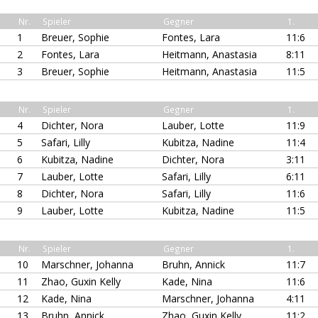
Nr.
Spieler
Gegner
1.
1
Breuer, Sophie
Fontes, Lara
11:6
2
Fontes, Lara
Heitmann, Anastasia
8:11
3
Breuer, Sophie
Heitmann, Anastasia
11:5
Nr.
Spieler
Gegner
1.
4
Dichter, Nora
Lauber, Lotte
11:9
5
Safari, Lilly
Kubitza, Nadine
11:4
6
Kubitza, Nadine
Dichter, Nora
3:11
7
Lauber, Lotte
Safari, Lilly
6:11
8
Dichter, Nora
Safari, Lilly
11:6
9
Lauber, Lotte
Kubitza, Nadine
11:5
Nr.
Spieler
Gegner
1.
10
Marschner, Johanna
Bruhn, Annick
11:7
11
Zhao, Guxin Kelly
Kade, Nina
11:6
12
Kade, Nina
Marschner, Johanna
4:11
13
Bruhn, Annick
Zhao, Guxin Kelly
11:2