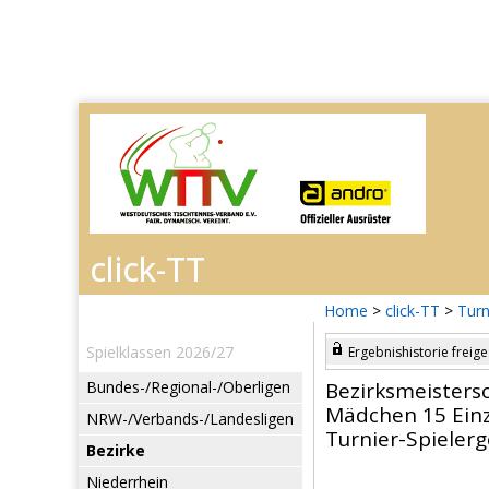
Home
>
click-TT
>
Turn
Spielklassen 2026/27
Ergebnishistorie freige
Bundes-/Regional-/Oberligen
Bezirksmeisters
Mädchen 15 Einz
NRW-/Verbands-/Landesligen
Turnier-Spieler
Bezirke
Niederrhein