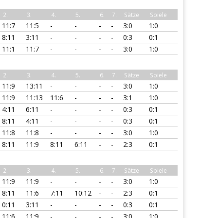
2.
3.
4.
5.
6.
7.
Sätze
Spiele
11:7
11:5
-
-
-
-
3:0
1:0
8:11
3:11
-
-
-
-
0:3
0:1
11:1
11:7
-
-
-
-
3:0
1:0
2.
3.
4.
5.
6.
7.
Sätze
Spiele
11:9
13:11
-
-
-
-
3:0
1:0
11:9
11:13
11:6
-
-
-
3:1
1:0
4:11
6:11
-
-
-
-
0:3
0:1
8:11
4:11
-
-
-
-
0:3
0:1
11:8
11:8
-
-
-
-
3:0
1:0
8:11
11:9
8:11
6:11
-
-
2:3
0:1
2.
3.
4.
5.
6.
7.
Sätze
Spiele
11:9
11:9
-
-
-
-
3:0
1:0
8:11
11:6
7:11
10:12
-
-
2:3
0:1
0:11
3:11
-
-
-
-
0:3
0:1
11:6
11:9
-
-
-
-
3:0
1:0