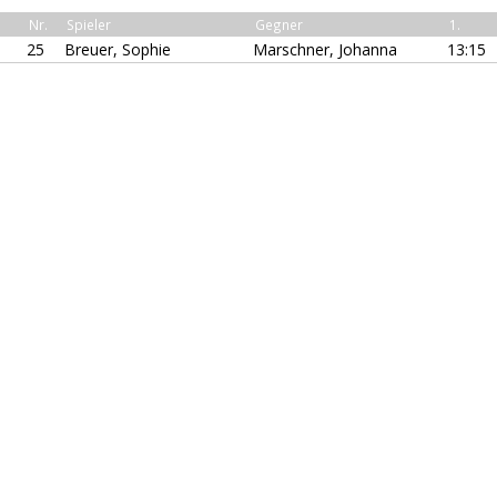
Nr.
Spieler
Gegner
1.
25
Breuer, Sophie
Marschner, Johanna
13:15