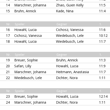
14
Marschner, Johanna
Zhao, Guxin Kelly
11:5
15
Bruhn, Annick
Kade, Nina
11:4
Nr.
Spieler
Gegner
1.
16
Howahl, Lucia
Cichosz, Vanessa
11:6
17
Cichosz, Vanessa
Wiedebusch, Lele
10:12
18
Howahl, Lucia
Wiedebusch, Lele
11:7
Nr.
Spieler
Gegner
1.
19
Breuer, Sophie
Bruhn, Annick
11:3
20
Safari, Lilly
Howahl, Lucia
11:9
21
Marschner, Johanna
Heitmann, Anastasia
11:7
22
Wiedebusch, Lele
Dichter, Nora
1:11
Nr.
Spieler
Gegner
1.
23
Breuer, Sophie
Howahl, Lucia
12:14
24
Marschner, Johanna
Dichter, Nora
1:11