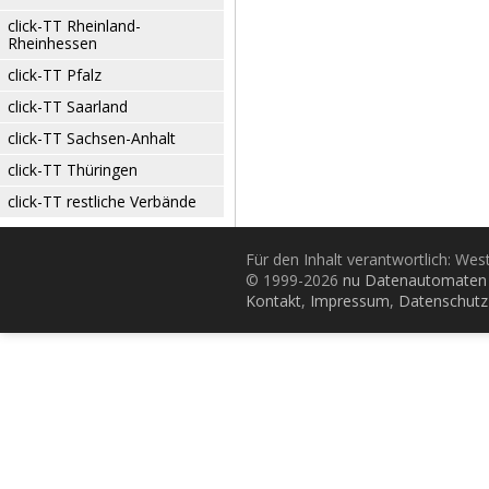
click-TT Rheinland-
Rheinhessen
click-TT Pfalz
click-TT Saarland
click-TT Sachsen-Anhalt
click-TT Thüringen
click-TT restliche Verbände
Für den Inhalt verantwortlich: Wes
© 1999-2026
nu Datenautomaten 
Kontakt
,
Impressum
,
Datenschutz