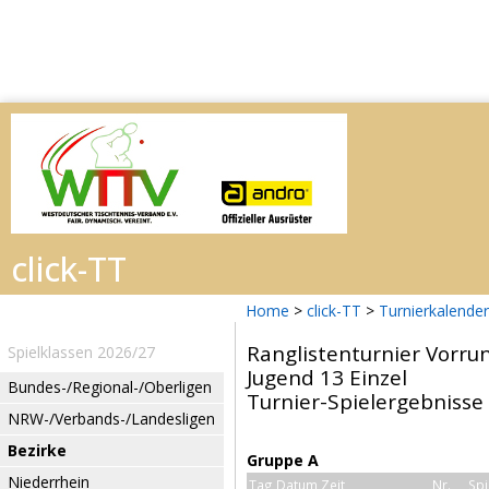
Home
>
click-TT
>
Turnierkalender
Ranglistenturnier Vorru
Spielklassen 2026/27
Jugend 13 Einzel
Bundes-/Regional-/Oberligen
Turnier-Spielergebnisse
NRW-/Verbands-/Landesligen
Bezirke
Gruppe A
Niederrhein
Tag Datum Zeit
Nr.
Spi