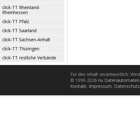
click-TT Rheinland-
Rheinhessen
click-TT Pfalz
click-TT Saarland
click-TT Sachsen-Anhalt
click-TT Thüringen
click-TT restliche Verbände
Für den Inhalt verantwortlich: Wes
© 1999-2026
nu Datenautomaten 
Kontakt
,
Impressum
,
Datenschutz