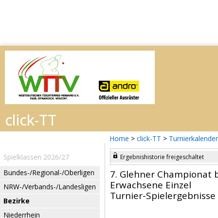
Home
>
click-TT
>
Turnierkalender
Spielklassen 2026/27
Ergebnishistorie freigeschaltet
Bundes-/Regional-/Oberligen
7. Glehner Championat b
Erwachsene Einzel
NRW-/Verbands-/Landesligen
Turnier-Spielergebnisse
Bezirke
Niederrhein