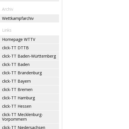
Archiv
Wettkampfarchiv
Links
Homepage WTTV
click-TT DTTB
click-TT Baden-Württemberg
click-TT Baden
click-TT Brandenburg
click-TT Bayern
click-TT Bremen
click-TT Hamburg
click-TT Hessen
click-TT Mecklenburg-
Vorpommern
click-TT Niedersachsen