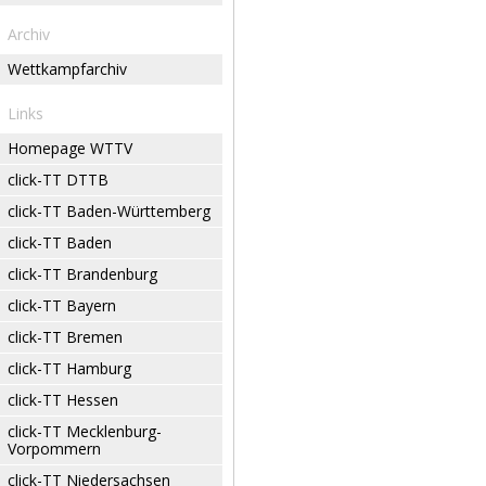
Archiv
Wettkampfarchiv
Links
Homepage WTTV
click-TT DTTB
click-TT Baden-Württemberg
click-TT Baden
click-TT Brandenburg
click-TT Bayern
click-TT Bremen
click-TT Hamburg
click-TT Hessen
click-TT Mecklenburg-
Vorpommern
click-TT Niedersachsen