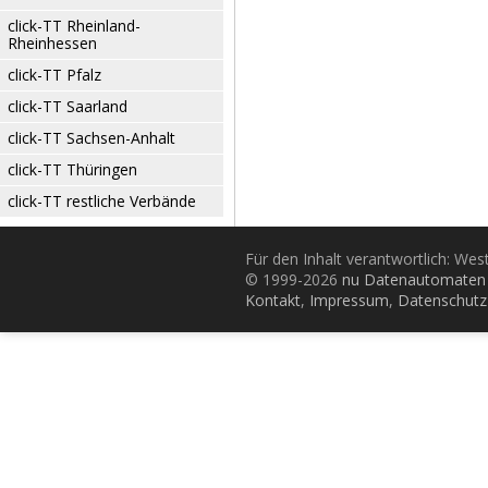
click-TT Rheinland-
Rheinhessen
click-TT Pfalz
click-TT Saarland
click-TT Sachsen-Anhalt
click-TT Thüringen
click-TT restliche Verbände
Für den Inhalt verantwortlich: Wes
© 1999-2026
nu Datenautomaten 
Kontakt
,
Impressum
,
Datenschutz