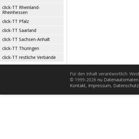
click-TT Rheinland-
Rheinhessen
click-TT Pfalz
click-TT Saarland
click-TT Sachsen-Anhalt
click-TT Thüringen
click-TT restliche Verbände
Für den Inhalt verantwortlich: Wes
© 1999-2026
nu Datenautomaten 
Kontakt
,
Impressum
,
Datenschutz