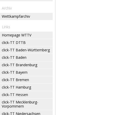
Archiv
Wettkampfarchiv
Links
Homepage WTTV
click-TT DTTB
click-TT Baden-Württemberg
click-TT Baden
click-TT Brandenburg
click-TT Bayern
click-TT Bremen
click-TT Hamburg
click-TT Hessen
click-TT Mecklenburg-
Vorpommern
click-TT Niedersachsen