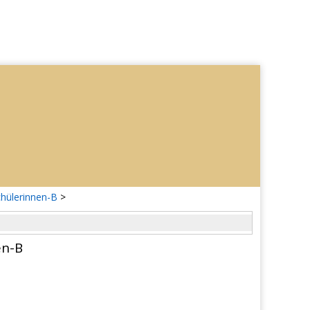
chülerinnen-B
>
en-B