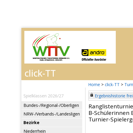
Home
>
click-TT
>
Turn
Spielklassen 2026/27
Ergebnishistorie frei
Bundes-/Regional-/Oberligen
Ranglistenturni
B-Schülerinnen E
NRW-/Verbands-/Landesligen
Turnier-Spieler
Bezirke
Niederrhein