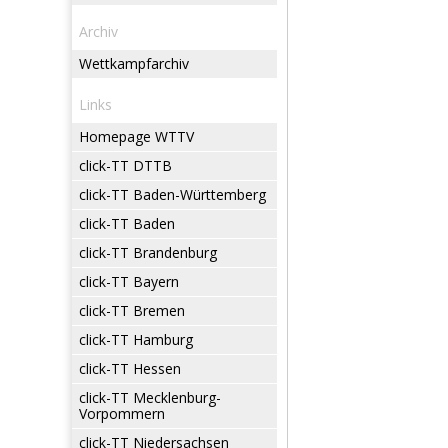
Archiv
Wettkampfarchiv
Links
Homepage WTTV
click-TT DTTB
click-TT Baden-Württemberg
click-TT Baden
click-TT Brandenburg
click-TT Bayern
click-TT Bremen
click-TT Hamburg
click-TT Hessen
click-TT Mecklenburg-
Vorpommern
click-TT Niedersachsen