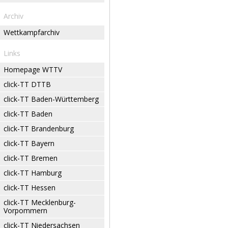
Archiv
Wettkampfarchiv
Links
Homepage WTTV
click-TT DTTB
click-TT Baden-Württemberg
click-TT Baden
click-TT Brandenburg
click-TT Bayern
click-TT Bremen
click-TT Hamburg
click-TT Hessen
click-TT Mecklenburg-
Vorpommern
click-TT Niedersachsen