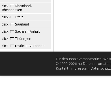
click-TT Rheinland-
Rheinhessen
click-TT Pfalz
click-TT Saarland
click-TT Sachsen-Anhalt
click-TT Thüringen
click-TT restliche Verbände
Für den Inhalt verantwortlich: Wes
© 1999-2026
nu Datenautomaten 
Kontakt
,
Impressum
,
Datenschutz