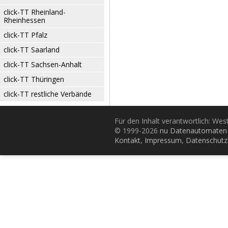
click-TT Rheinland-
Rheinhessen
click-TT Pfalz
click-TT Saarland
click-TT Sachsen-Anhalt
click-TT Thüringen
click-TT restliche Verbände
Für den Inhalt verantwortlich: Wes
© 1999-2026
nu Datenautomaten 
Kontakt
,
Impressum
,
Datenschutz