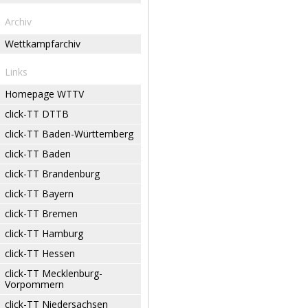
Archiv
Wettkampfarchiv
Links
Homepage WTTV
click-TT DTTB
click-TT Baden-Württemberg
click-TT Baden
click-TT Brandenburg
click-TT Bayern
click-TT Bremen
click-TT Hamburg
click-TT Hessen
click-TT Mecklenburg-
Vorpommern
click-TT Niedersachsen