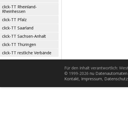
click-TT Rheinland-
Rheinhessen
click-TT Pfalz
click-TT Saarland
click-TT Sachsen-Anhalt
click-TT Thüringen
click-TT restliche Verbände
Für den Inhalt verantwortlich: Wes
© 1999-2026
nu Datenautomaten 
Kontakt
,
Impressum
,
Datenschutz