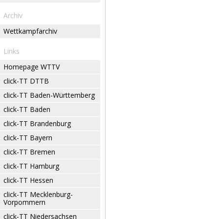
Archiv
Wettkampfarchiv
Links
Homepage WTTV
click-TT DTTB
click-TT Baden-Württemberg
click-TT Baden
click-TT Brandenburg
click-TT Bayern
click-TT Bremen
click-TT Hamburg
click-TT Hessen
click-TT Mecklenburg-
Vorpommern
click-TT Niedersachsen