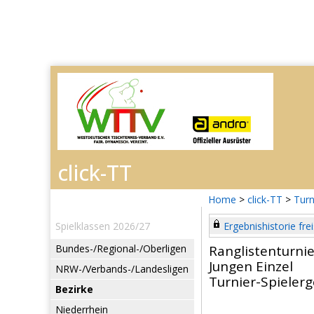
Home
>
click-TT
>
Turn
Spielklassen 2026/27
Ergebnishistorie frei
Bundes-/Regional-/Oberligen
Ranglistenturnie
Jungen Einzel
NRW-/Verbands-/Landesligen
Turnier-Spieler
Bezirke
Niederrhein