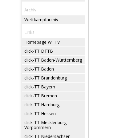
Archiv
Wettkampfarchiv
Links
Homepage WTTV
click-TT DTTB
click-TT Baden-Württemberg
click-TT Baden
click-TT Brandenburg
click-TT Bayern
click-TT Bremen
click-TT Hamburg
click-TT Hessen
click-TT Mecklenburg-
Vorpommern
click-TT Niedersachsen