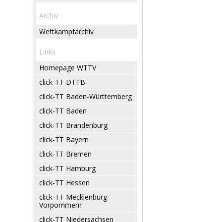
Archiv
Wettkampfarchiv
Links
Homepage WTTV
click-TT DTTB
click-TT Baden-Württemberg
click-TT Baden
click-TT Brandenburg
click-TT Bayern
click-TT Bremen
click-TT Hamburg
click-TT Hessen
click-TT Mecklenburg-
Vorpommern
click-TT Niedersachsen