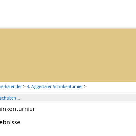
ierkalender
>
3. Aggertaler Schinkenturnier
>
schalten ...
hinkenturnier
gebnisse