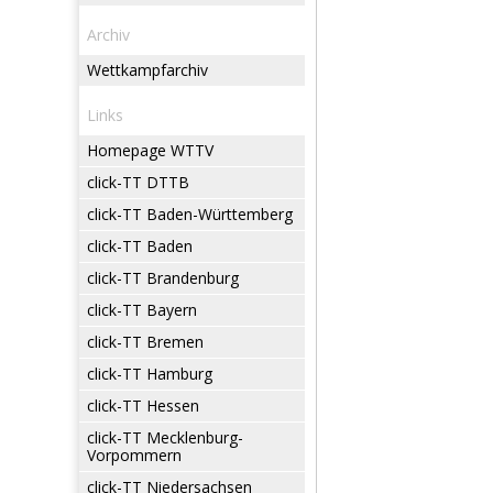
Archiv
Wettkampfarchiv
Links
Homepage WTTV
click-TT DTTB
click-TT Baden-Württemberg
click-TT Baden
click-TT Brandenburg
click-TT Bayern
click-TT Bremen
click-TT Hamburg
click-TT Hessen
click-TT Mecklenburg-
Vorpommern
click-TT Niedersachsen