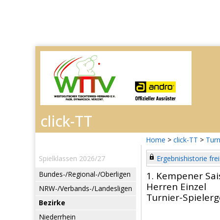
Home
>
click-TT
>
Turn
Spielklassen 2026/27
Ergebnishistorie frei
Bundes-/Regional-/Oberligen
1. Kempener Sai
Herren Einzel
NRW-/Verbands-/Landesligen
Turnier-Spieler
Bezirke
Niederrhein