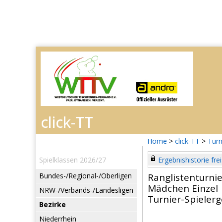
Home
>
click-TT
>
Turn
Spielklassen 2026/27
Ergebnishistorie frei
Bundes-/Regional-/Oberligen
Ranglistenturni
Mädchen Einzel
NRW-/Verbands-/Landesligen
Turnier-Spieler
Bezirke
Niederrhein