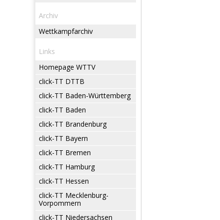
Archiv
Wettkampfarchiv
Links
Homepage WTTV
click-TT DTTB
click-TT Baden-Württemberg
click-TT Baden
click-TT Brandenburg
click-TT Bayern
click-TT Bremen
click-TT Hamburg
click-TT Hessen
click-TT Mecklenburg-
Vorpommern
click-TT Niedersachsen