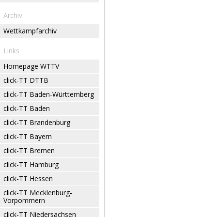
Archiv
Wettkampfarchiv
Links
Homepage WTTV
click-TT DTTB
click-TT Baden-Württemberg
click-TT Baden
click-TT Brandenburg
click-TT Bayern
click-TT Bremen
click-TT Hamburg
click-TT Hessen
click-TT Mecklenburg-
Vorpommern
click-TT Niedersachsen