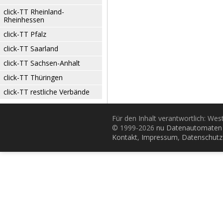
click-TT Rheinland-
Rheinhessen
click-TT Pfalz
click-TT Saarland
click-TT Sachsen-Anhalt
click-TT Thüringen
click-TT restliche Verbände
Für den Inhalt verantwortlich: Wes
© 1999-2026
nu Datenautomaten 
Kontakt
,
Impressum
,
Datenschutz