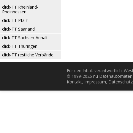
click-TT Rheinland-
Rheinhessen
click-TT Pfalz
click-TT Saarland
click-TT Sachsen-Anhalt
click-TT Thüringen
click-TT restliche Verbände
Für den Inhalt verantwortlich: Wes
© 1999-2026
nu Datenautomaten 
Kontakt
,
Impressum
,
Datenschutz