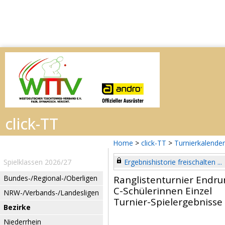
Home
>
click-TT
>
Turnierkalender
Spielklassen 2026/27
Ergebnishistorie freischalten ...
Bundes-/Regional-/Oberligen
Ranglistenturnier Endr
C-Schülerinnen Einzel
NRW-/Verbands-/Landesligen
Turnier-Spielergebnisse
Bezirke
Niederrhein