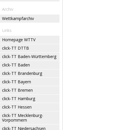
Archiv
Wettkampfarchiv
Links
Homepage WTTV
click-TT DTTB
click-TT Baden-Württemberg
click-TT Baden
click-TT Brandenburg
click-TT Bayern
click-TT Bremen
click-TT Hamburg
click-TT Hessen
click-TT Mecklenburg-
Vorpommern
click-TT Niedersachsen