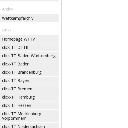
Archiv
Wettkampfarchiv
Links
Homepage WTTV
click-TT DTTB
click-TT Baden-Württemberg
click-TT Baden
click-TT Brandenburg
click-TT Bayern
click-TT Bremen
click-TT Hamburg
click-TT Hessen
click-TT Mecklenburg-
Vorpommern
click-TT Niedersachsen