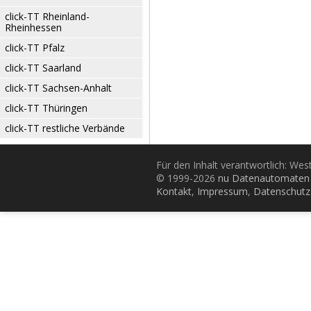
click-TT Rheinland-
Rheinhessen
click-TT Pfalz
click-TT Saarland
click-TT Sachsen-Anhalt
click-TT Thüringen
click-TT restliche Verbände
Für den Inhalt verantwortlich: Wes
© 1999-2026
nu Datenautomaten 
Kontakt
,
Impressum
,
Datenschutz