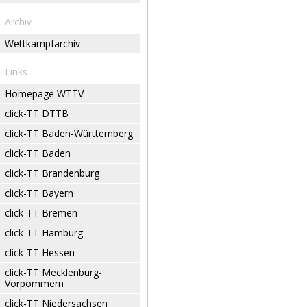
Archiv
Wettkampfarchiv
Links
Homepage WTTV
click-TT DTTB
click-TT Baden-Württemberg
click-TT Baden
click-TT Brandenburg
click-TT Bayern
click-TT Bremen
click-TT Hamburg
click-TT Hessen
click-TT Mecklenburg-
Vorpommern
click-TT Niedersachsen