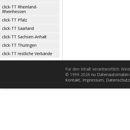
click-TT Rheinland-
Rheinhessen
click-TT Pfalz
click-TT Saarland
click-TT Sachsen-Anhalt
click-TT Thüringen
click-TT restliche Verbände
Für den Inhalt verantwortlich: Wes
© 1999-2026
nu Datenautomaten 
Kontakt
,
Impressum
,
Datenschutz