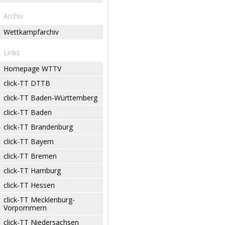
Archiv
Wettkampfarchiv
Links
Homepage WTTV
click-TT DTTB
click-TT Baden-Württemberg
click-TT Baden
click-TT Brandenburg
click-TT Bayern
click-TT Bremen
click-TT Hamburg
click-TT Hessen
click-TT Mecklenburg-
Vorpommern
click-TT Niedersachsen