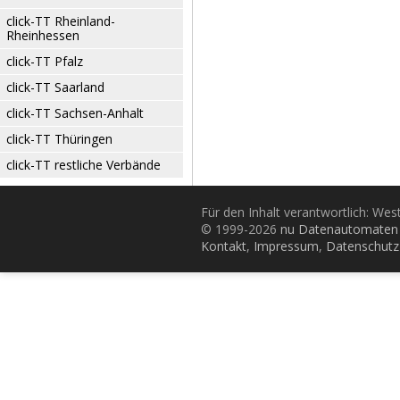
click-TT Rheinland-
Rheinhessen
click-TT Pfalz
click-TT Saarland
click-TT Sachsen-Anhalt
click-TT Thüringen
click-TT restliche Verbände
Für den Inhalt verantwortlich: Wes
© 1999-2026
nu Datenautomaten 
Kontakt
,
Impressum
,
Datenschutz