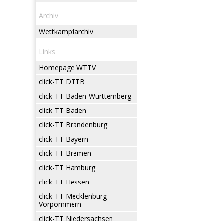
Archiv
Wettkampfarchiv
Links
Homepage WTTV
click-TT DTTB
click-TT Baden-Württemberg
click-TT Baden
click-TT Brandenburg
click-TT Bayern
click-TT Bremen
click-TT Hamburg
click-TT Hessen
click-TT Mecklenburg-
Vorpommern
click-TT Niedersachsen