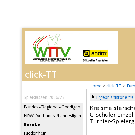
Home
>
click-TT
>
Turn
Spielklassen 2026/27
Ergebnishistorie frei
Bundes-/Regional-/Oberligen
Kreismeistersch
C-Schüler Einzel
NRW-/Verbands-/Landesligen
Turnier-Spieler
Bezirke
Niederrhein