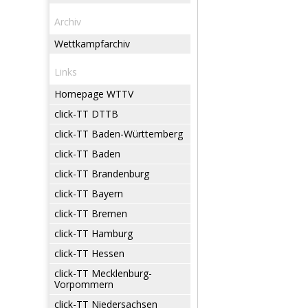
Archiv
Wettkampfarchiv
Links
Homepage WTTV
click-TT DTTB
click-TT Baden-Württemberg
click-TT Baden
click-TT Brandenburg
click-TT Bayern
click-TT Bremen
click-TT Hamburg
click-TT Hessen
click-TT Mecklenburg-
Vorpommern
click-TT Niedersachsen