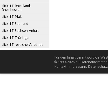
click-TT Rheinland-
Rheinhessen
click-TT Pfalz
click-TT Saarland
click-TT Sachsen-Anhalt
click-TT Thüringen
click-TT restliche Verbände
Für den Inhalt verantwortlich: Wes
© 1999-2026
nu Datenautomaten 
Kontakt
,
Impressum
,
Datenschutz