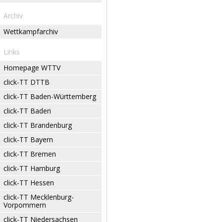
Archiv
Wettkampfarchiv
Links
Homepage WTTV
click-TT DTTB
click-TT Baden-Württemberg
click-TT Baden
click-TT Brandenburg
click-TT Bayern
click-TT Bremen
click-TT Hamburg
click-TT Hessen
click-TT Mecklenburg-
Vorpommern
click-TT Niedersachsen