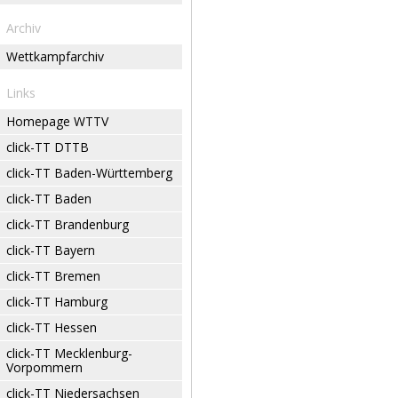
Archiv
Wettkampfarchiv
Links
Homepage WTTV
click-TT DTTB
click-TT Baden-Württemberg
click-TT Baden
click-TT Brandenburg
click-TT Bayern
click-TT Bremen
click-TT Hamburg
click-TT Hessen
click-TT Mecklenburg-
Vorpommern
click-TT Niedersachsen