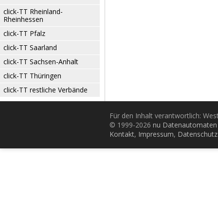
click-TT Rheinland-
Rheinhessen
click-TT Pfalz
click-TT Saarland
click-TT Sachsen-Anhalt
click-TT Thüringen
click-TT restliche Verbände
Für den Inhalt verantwortlich: Wes
© 1999-2026
nu Datenautomaten 
Kontakt
,
Impressum
,
Datenschutz