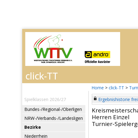
Home
>
click-TT
>
Turn
Spielklassen 2026/27
Ergebnishistorie frei
Bundes-/Regional-/Oberligen
Kreismeistersch
Herren Einzel
NRW-/Verbands-/Landesligen
Turnier-Spieler
Bezirke
Niederrhein