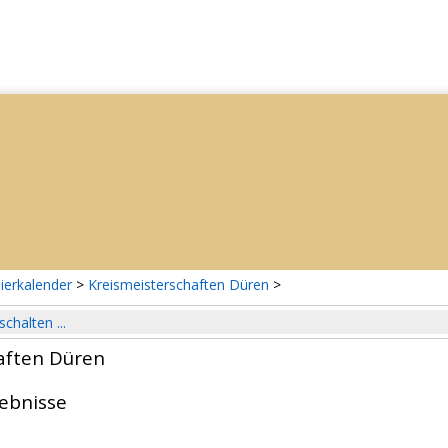
ierkalender
>
Kreismeisterschaften Düren
>
schalten ...
aften Düren
gebnisse