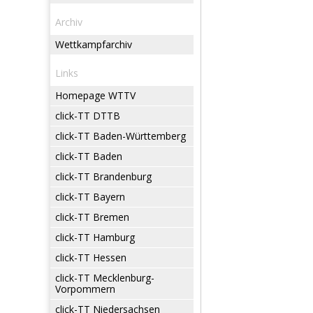
Archiv
Wettkampfarchiv
Links
Homepage WTTV
click-TT DTTB
click-TT Baden-Württemberg
click-TT Baden
click-TT Brandenburg
click-TT Bayern
click-TT Bremen
click-TT Hamburg
click-TT Hessen
click-TT Mecklenburg-
Vorpommern
click-TT Niedersachsen