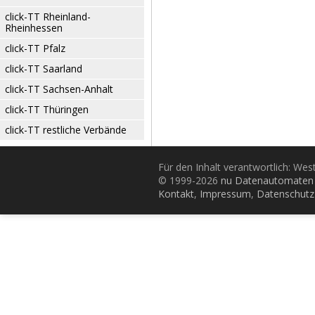
click-TT Rheinland-
Rheinhessen
click-TT Pfalz
click-TT Saarland
click-TT Sachsen-Anhalt
click-TT Thüringen
click-TT restliche Verbände
Für den Inhalt verantwortlich: Wes
© 1999-2026
nu Datenautomaten 
Kontakt
,
Impressum
,
Datenschutz