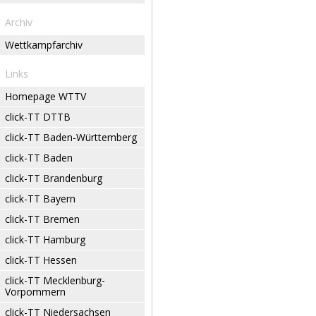
Archiv
Wettkampfarchiv
Links
Homepage WTTV
click-TT DTTB
click-TT Baden-Württemberg
click-TT Baden
click-TT Brandenburg
click-TT Bayern
click-TT Bremen
click-TT Hamburg
click-TT Hessen
click-TT Mecklenburg-
Vorpommern
click-TT Niedersachsen