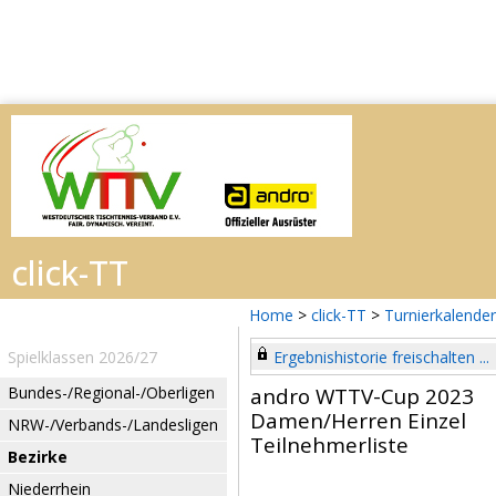
Home
>
click-TT
>
Turnierkalender
Spielklassen 2026/27
Ergebnishistorie freischalten ...
Bundes-/Regional-/Oberligen
andro WTTV-Cup 2023
Damen/Herren Einzel
NRW-/Verbands-/Landesligen
Teilnehmerliste
Bezirke
Niederrhein