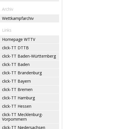
Archiv
Wettkampfarchiv
Links
Homepage WTTV
click-TT DTTB
click-TT Baden-Württemberg
click-TT Baden
click-TT Brandenburg
click-TT Bayern
click-TT Bremen
click-TT Hamburg
click-TT Hessen
click-TT Mecklenburg-
Vorpommern
click-TT Niedersachsen