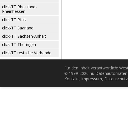
click-TT Rheinland-
Rheinhessen
click-TT Pfalz
click-TT Saarland
click-TT Sachsen-Anhalt
click-TT Thüringen
click-TT restliche Verbände
Für den Inhalt verantwortlich: Wes
© 1999-2026
nu Datenautomaten 
Kontakt
,
Impressum
,
Datenschutz