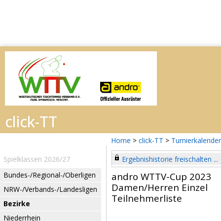
Home
>
click-TT
>
Turnierkalender
Spielklassen 2026/27
Ergebnishistorie freischalten ...
Bundes-/Regional-/Oberligen
andro WTTV-Cup 2023
Damen/Herren Einzel
NRW-/Verbands-/Landesligen
Teilnehmerliste
Bezirke
Niederrhein