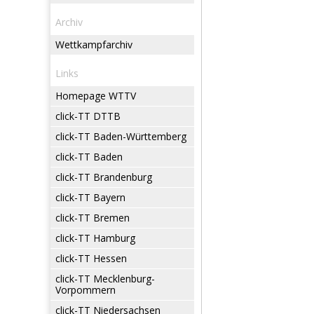
Archiv
Wettkampfarchiv
Links
Homepage WTTV
click-TT DTTB
click-TT Baden-Württemberg
click-TT Baden
click-TT Brandenburg
click-TT Bayern
click-TT Bremen
click-TT Hamburg
click-TT Hessen
click-TT Mecklenburg-
Vorpommern
click-TT Niedersachsen