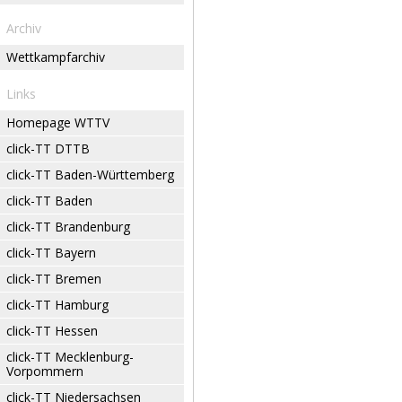
Archiv
Wettkampfarchiv
Links
Homepage WTTV
click-TT DTTB
click-TT Baden-Württemberg
click-TT Baden
click-TT Brandenburg
click-TT Bayern
click-TT Bremen
click-TT Hamburg
click-TT Hessen
click-TT Mecklenburg-
Vorpommern
click-TT Niedersachsen