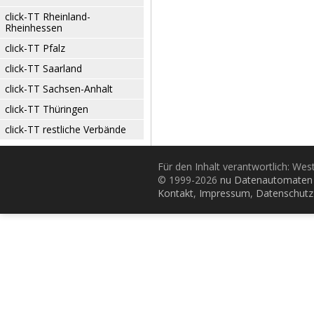
click-TT Rheinland-
Rheinhessen
click-TT Pfalz
click-TT Saarland
click-TT Sachsen-Anhalt
click-TT Thüringen
click-TT restliche Verbände
Für den Inhalt verantwortlich: Wes
© 1999-2026
nu Datenautomaten 
Kontakt
,
Impressum
,
Datenschutz