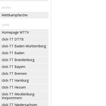
Archiv
Wettkampfarchiv
Links
Homepage WTTV
click-TT DTTB
click-TT Baden-Württemberg
click-TT Baden
click-TT Brandenburg
click-TT Bayern
click-TT Bremen
click-TT Hamburg
click-TT Hessen
click-TT Mecklenburg-
Vorpommern
click-TT Niedersachsen