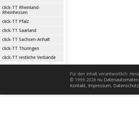
click-TT Rheinland-
Rheinhessen
click-TT Pfalz
click-TT Saarland
click-TT Sachsen-Anhalt
click-TT Thüringen
click-TT restliche Verbände
Für den Inhalt verantwortlich: Hes
© 1999-2026
nu Datenautomaten 
Kontakt
,
Impressum
,
Datenschutz