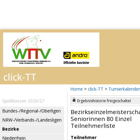
Home
>
click-TT
>
Turnierkalender
Spielklassen 2026/27
Ergebnishistorie freigeschaltet
Bundes-/Regional-/Oberligen
Bezirkseinzelmeistersch
Seniorinnen 80 Einzel
NRW-/Verbands-/Landesligen
Teilnehmerliste
Bezirke
Teilnehmer
Niederrhein