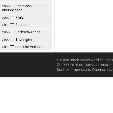
click-TT Rheinland-
Rheinhessen
click-TT Pfalz
click-TT Saarland
click-TT Sachsen-Anhalt
click-TT Thüringen
click-TT restliche Verbände
Für den Inhalt verantwortlich: Hes
© 1999-2026
nu Datenautomaten 
Kontakt
,
Impressum
,
Datenschutz