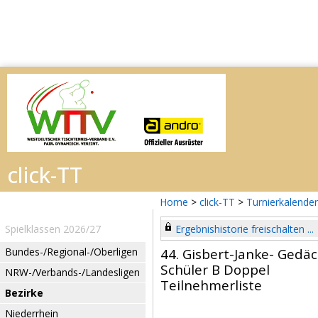
Home
>
click-TT
>
Turnierkalender
Spielklassen 2026/27
Ergebnishistorie freischalten ...
Bundes-/Regional-/Oberligen
44. Gisbert-Janke- Gedäc
Schüler B Doppel
NRW-/Verbands-/Landesligen
Teilnehmerliste
Bezirke
Niederrhein