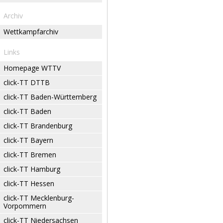
Archiv
Wettkampfarchiv
Links
Homepage WTTV
click-TT DTTB
click-TT Baden-Württemberg
click-TT Baden
click-TT Brandenburg
click-TT Bayern
click-TT Bremen
click-TT Hamburg
click-TT Hessen
click-TT Mecklenburg-
Vorpommern
click-TT Niedersachsen