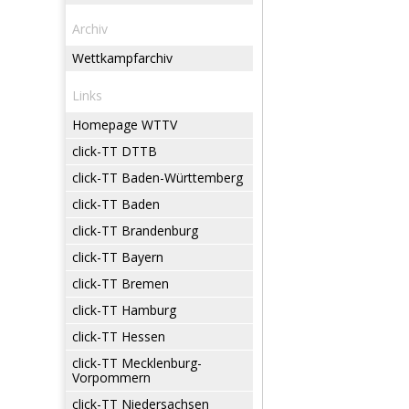
Archiv
Wettkampfarchiv
Links
Homepage WTTV
click-TT DTTB
click-TT Baden-Württemberg
click-TT Baden
click-TT Brandenburg
click-TT Bayern
click-TT Bremen
click-TT Hamburg
click-TT Hessen
click-TT Mecklenburg-
Vorpommern
click-TT Niedersachsen