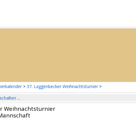
ierkalender
>
37. Laggenbecker Weihnachtsturnier
>
schalten ...
r Weihnachtsturnier
Mannschaft